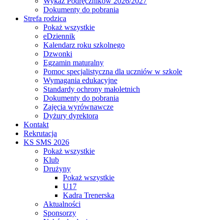
Wykaz Podręczników 2026/2027
Dokumenty do pobrania
Strefa rodzica
Pokaż wszystkie
eDziennik
Kalendarz roku szkolnego
Dzwonki
Egzamin maturalny
Pomoc specjalistyczna dla uczniów w szkole
Wymagania edukacyjne
Standardy ochrony małoletnich
Dokumenty do pobrania
Zajęcia wyrównawcze
Dyżury dyrektora
Kontakt
Rekrutacja
KS SMS 2026
Pokaż wszystkie
Klub
Drużyny
Pokaż wszystkie
U17
Kadra Trenerska
Aktualności
Sponsorzy