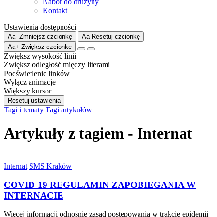
Nabór do drużyny
Kontakt
Ustawienia dostępności
Aa-
Zmniejsz czcionkę
Aa
Resetuj czcionkę
Aa+
Zwiększ czcionkę
Zwiększ wysokość linii
Zwiększ odległość między literami
Podświetlenie linków
Wyłącz animacje
Większy kursor
Resetuj ustawienia
Tagi i tematy
Tagi artykułów
Artykuły z tagiem - Internat
Internat
SMS Kraków
COVID-19 REGULAMIN ZAPOBIEGANIA W
INTERNACIE
Więcej informacji odnośnie zasad postępowania w trakcie epidemii