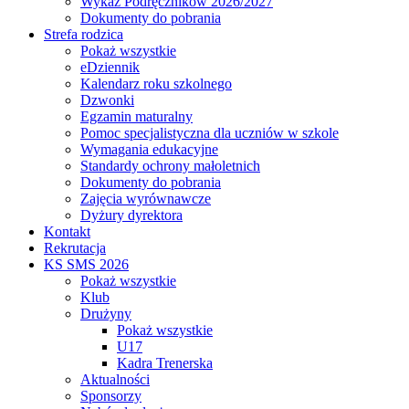
Wykaz Podręczników 2026/2027
Dokumenty do pobrania
Strefa rodzica
Pokaż wszystkie
eDziennik
Kalendarz roku szkolnego
Dzwonki
Egzamin maturalny
Pomoc specjalistyczna dla uczniów w szkole
Wymagania edukacyjne
Standardy ochrony małoletnich
Dokumenty do pobrania
Zajęcia wyrównawcze
Dyżury dyrektora
Kontakt
Rekrutacja
KS SMS 2026
Pokaż wszystkie
Klub
Drużyny
Pokaż wszystkie
U17
Kadra Trenerska
Aktualności
Sponsorzy