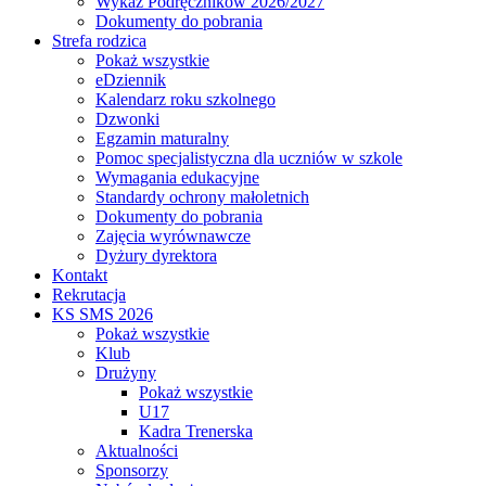
Wykaz Podręczników 2026/2027
Dokumenty do pobrania
Strefa rodzica
Pokaż wszystkie
eDziennik
Kalendarz roku szkolnego
Dzwonki
Egzamin maturalny
Pomoc specjalistyczna dla uczniów w szkole
Wymagania edukacyjne
Standardy ochrony małoletnich
Dokumenty do pobrania
Zajęcia wyrównawcze
Dyżury dyrektora
Kontakt
Rekrutacja
KS SMS 2026
Pokaż wszystkie
Klub
Drużyny
Pokaż wszystkie
U17
Kadra Trenerska
Aktualności
Sponsorzy