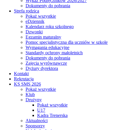
Wykaz Podręczników 2026/2027
Dokumenty do pobrania
Strefa rodzica
Pokaż wszystkie
eDziennik
Kalendarz roku szkolnego
Dzwonki
Egzamin maturalny
Pomoc specjalistyczna dla uczniów w szkole
Wymagania edukacyjne
Standardy ochrony małoletnich
Dokumenty do pobrania
Zajęcia wyrównawcze
Dyżury dyrektora
Kontakt
Rekrutacja
KS SMS 2026
Pokaż wszystkie
Klub
Drużyny
Pokaż wszystkie
U17
Kadra Trenerska
Aktualności
Sponsorzy