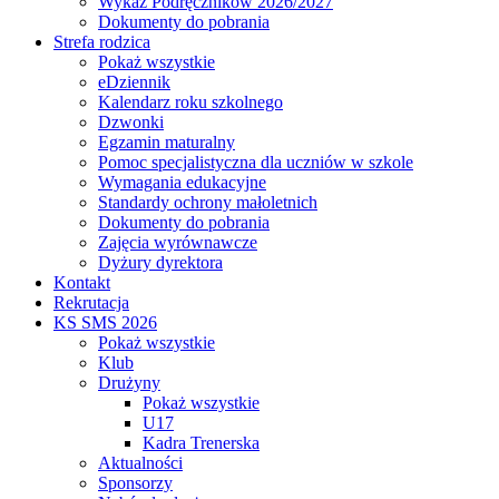
Wykaz Podręczników 2026/2027
Dokumenty do pobrania
Strefa rodzica
Pokaż wszystkie
eDziennik
Kalendarz roku szkolnego
Dzwonki
Egzamin maturalny
Pomoc specjalistyczna dla uczniów w szkole
Wymagania edukacyjne
Standardy ochrony małoletnich
Dokumenty do pobrania
Zajęcia wyrównawcze
Dyżury dyrektora
Kontakt
Rekrutacja
KS SMS 2026
Pokaż wszystkie
Klub
Drużyny
Pokaż wszystkie
U17
Kadra Trenerska
Aktualności
Sponsorzy