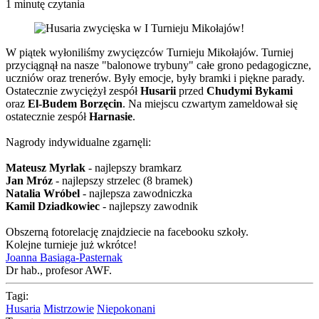
1 minutę czytania
W piątek wyłoniliśmy zwycięzców Turnieju Mikołajów. Turniej
przyciągnął na nasze "balonowe trybuny" całe grono pedagogiczne,
uczniów oraz trenerów. Były emocje, były bramki i piękne parady.
Ostatecznie zwyciężył zespół
Husarii
przed
Chudymi Bykami
oraz
El-Budem Borzęcin
. Na miejscu czwartym zameldował się
ostatecznie zespół
Harnasie
.
Nagrody indywidualne zgarnęli:
Mateusz Myrlak
- najlepszy bramkarz
Jan Mróz
- najlepszy strzelec (8 bramek)
Natalia Wróbel
- najlepsza zawodniczka
Kamil Dziadkowiec
- najlepszy zawodnik
Obszerną fotorelację znajdziecie na facebooku szkoły.
Kolejne turnieje już wkrótce!
Joanna Basiaga-Pasternak
Dr hab., profesor AWF.
Tagi:
Husaria
Mistrzowie
Niepokonani