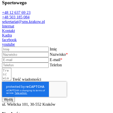
Sportowego
+48 12 637 69 23
+48 503 185 084
sekretariat@sms.krakow.pl
Internat
Kontakt
Kadra
facebook
youtube
Imię
Nazwisko
*
E-mail
*
Telefon
Treść wiadomości
Wyślij
ul. Wielicka 101, 30-552 Kraków