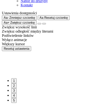
Nabór do drużyny
Kontakt
Ustawienia dostępności
Aa-
Zmniejsz czcionkę
Aa
Resetuj czcionkę
Aa+
Zwiększ czcionkę
Zwiększ wysokość linii
Zwiększ odległość między literami
Podświetlenie linków
Wyłącz animacje
Większy kursor
Resetuj ustawienia
1
2
3
4
5