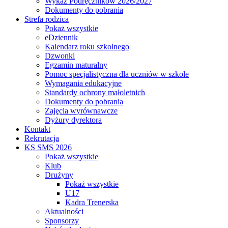
Wykaz Podręczników 2026/2027
Dokumenty do pobrania
Strefa rodzica
Pokaż wszystkie
eDziennik
Kalendarz roku szkolnego
Dzwonki
Egzamin maturalny
Pomoc specjalistyczna dla uczniów w szkole
Wymagania edukacyjne
Standardy ochrony małoletnich
Dokumenty do pobrania
Zajęcia wyrównawcze
Dyżury dyrektora
Kontakt
Rekrutacja
KS SMS 2026
Pokaż wszystkie
Klub
Drużyny
Pokaż wszystkie
U17
Kadra Trenerska
Aktualności
Sponsorzy